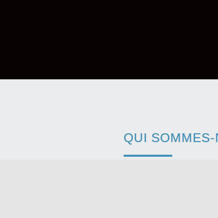
QUI SOMMES-
Créée en 2007 sur la commun
spécialisée dans le domaine
réalise vos:
– Prototypes
– Pièces unitaires