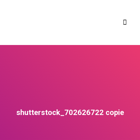
COMPÉTENCES ET SECTEURS D’ ACTIVITÉS
shutterstock_702626722 copie